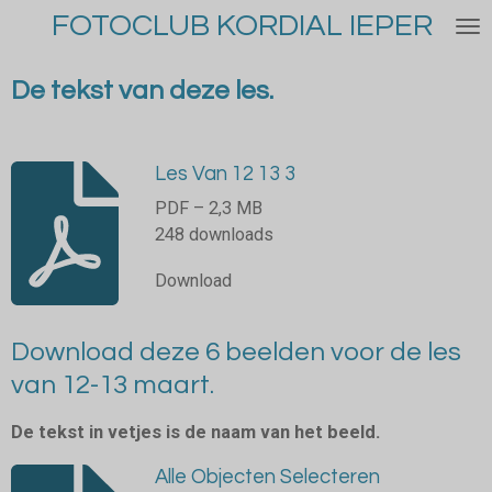
FOTOCLUB KORDIAL IEPER
Ga
direct
naar
De tekst van deze les.
de
hoofdinhoud
Les Van 12 13 3
PDF – 2,3 MB
248 downloads
Download
Download deze 6 beelden voor de les
van 12-13 maart.
De tekst in vetjes is de naam van het beeld.
Alle Objecten Selecteren